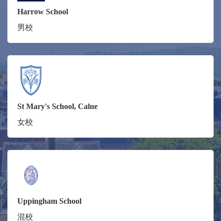
Harrow School
男校
St Mary's School, Calne
女校
Uppingham School
混校